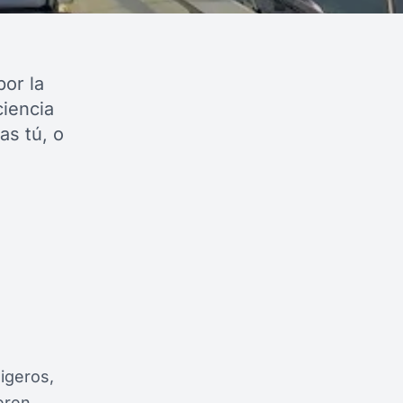
or la
ciencia
as tú, o
igeros,
eren