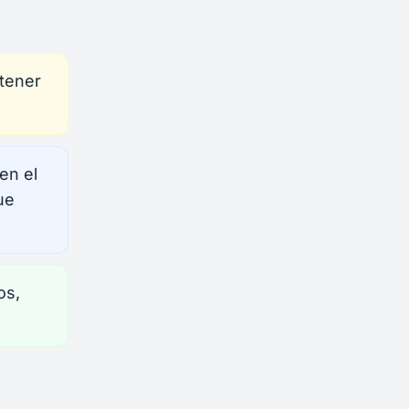
tener
en el
ue
os,