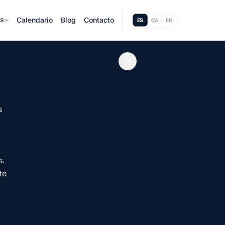
as
Calendario
Blog
Contacto
ES
CA
EN
s
s.
te