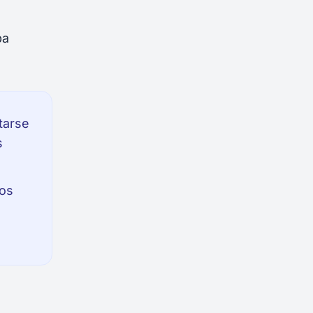
ba
tarse
s
tos