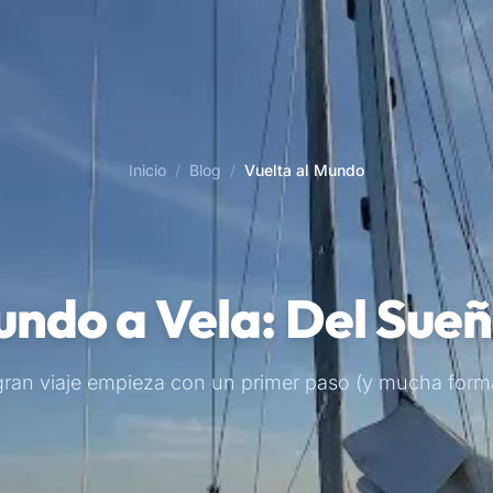
Inicio
/
Blog
/
Vuelta al Mundo
undo a Vela: Del Sueñ
ran viaje empieza con un primer paso (y mucha form