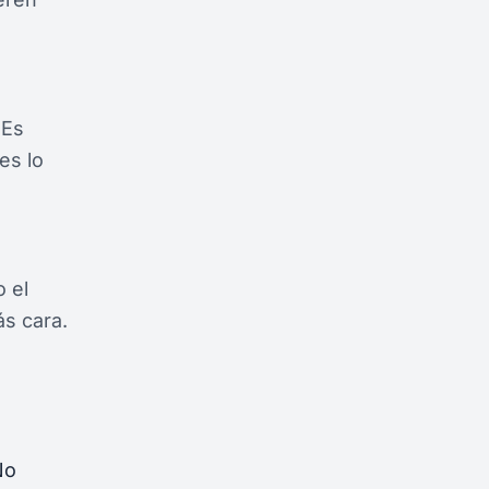
 Es
es lo
o el
ás cara.
No