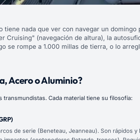
o tiene nada que ver con navegar un domingo p
r Cruising" (navegación de altura), la autosufi
lgo se rompe a 1.000 millas de tierra, o lo arregl
ra, Acero o Aluminio?
s transmundistas. Cada material tiene su filosofía:
(GRP)
rcos de serie (Beneteau, Jeanneau). Son rápidos y l
te impactos (contenedores flotando, troncos). Requi