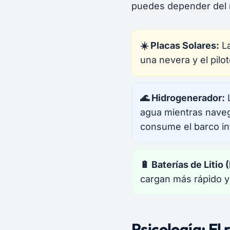
puedes depender del m
☀️ Placas Solares:
La
una nevera y el pilot
🌊 Hidrogenerador:
L
agua mientras naveg
consume el barco inf
🔋 Baterías de Litio
cargan más rápido y
Psicología: El r