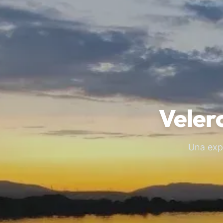
Veler
Una expe