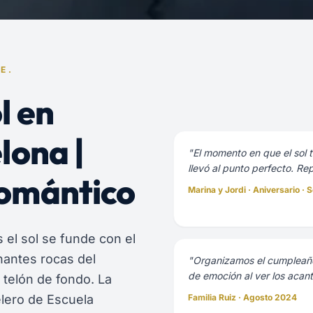
E.
l en
lona |
"El momento en que el sol t
llevó al punto perfecto. Re
omántico
Marina y Jordi · Aniversario ·
 el sol se funde con el
nantes rocas del
"Organizamos el cumpleaños
de emoción al ver los acant
 telón de fondo. La
elero de Escuela
Familia Ruiz · Agosto 2024