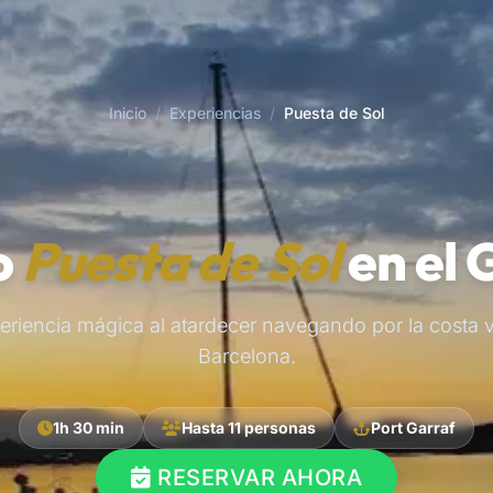
Inicio
/
Experiencias
/
Puesta de Sol
o
Puesta de Sol
en el 
riencia mágica al atardecer navegando por la costa 
Barcelona.
1h 30 min
Hasta 11 personas
Port Garraf
RESERVAR AHORA