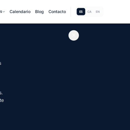
as
Calendario
Blog
Contacto
ES
CA
EN
s
s.
te