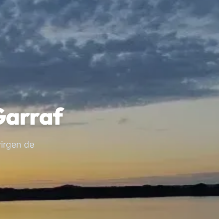
Garraf
virgen de