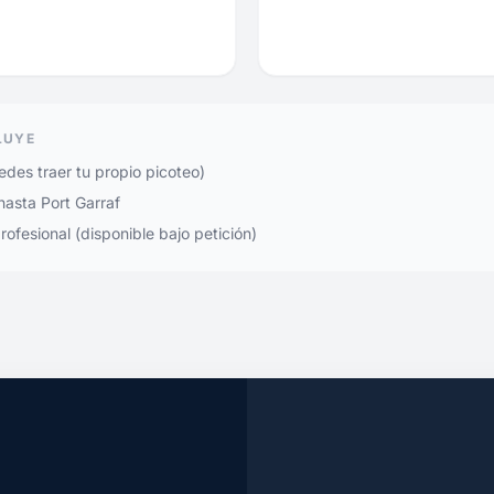
LUYE
des traer tu propio picoteo)
hasta Port Garraf
rofesional (disponible bajo petición)