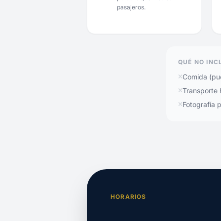
pasajeros.
QUÉ NO INC
Comida (pue
Transporte 
Fotografía p
HORARIOS