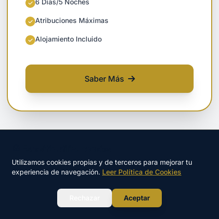
6 Días/5 Noches
Atribuciones Máximas
Alojamiento Incluido
Saber Más
sobre PER a Bordo (6 días)
🍪 Este sitio utiliza cookies
Utilizamos cookies propias y de terceros para mejorar tu
experiencia de navegación.
Leer Política de Cookies
Servicios Náuticos
WhatsApp
Rechazar
Aceptar
Soluciones integrales para tu embarcación y
experiencia en el mar.