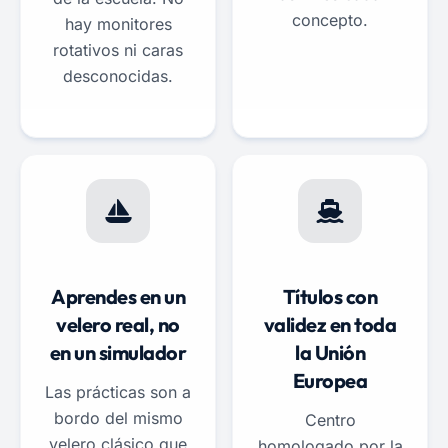
concepto.
hay monitores
rotativos ni caras
desconocidas.
Aprendes en un
Títulos con
velero real, no
validez en toda
en un simulador
la Unión
Europea
Las prácticas son a
bordo del mismo
Centro
velero clásico que
homologado por la