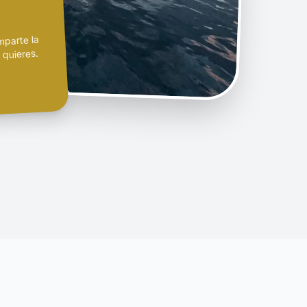
mparte la
 quieres.