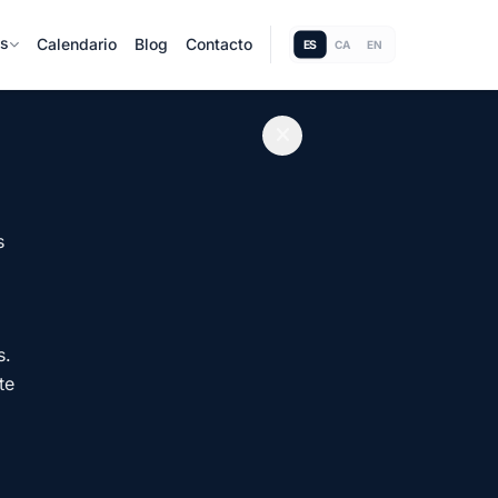
as
Calendario
Blog
Contacto
ES
CA
EN
s
s.
te