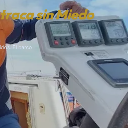
traca sin Miedo
idos. El barco