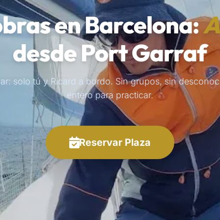
bras en Barcelona:
A
desde Port Garraf
lar: solo tú y Ricard a bordo. Sin grupos, sin desconoc
entero para practicar.
Reservar Plaza