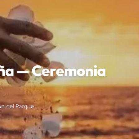
luña — Ceremonia
ón del Parque