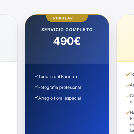
MÁS
POPULAR
SERVICIO COMPLETO
490€
T
Todo lo del Básico +
Ap
Fotografía profesional
C
Arreglo floral especial
d
H
P
re
lo