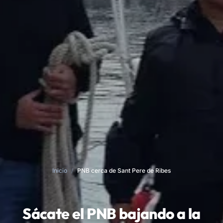
Inicio
/
PNB cerca de Sant Pere de Ribes
Sácate el PNB bajando a la