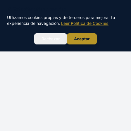
🍪 Este sitio utiliza cookies
Utilizamos cookies propias y de terceros para mejorar tu
PNB
PNB
experiencia de navegación.
Leer Política de Cookies
Viladecans
Vilanova i la Geltrú
WhatsApp
Rechazar
Aceptar
PNB
PNB
L'Hospitalet
El Prat de Llobregat
PNB
PNB
Sant Boi
Vilafranca del Penedès