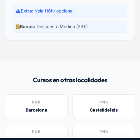
Extra:
Vela (16h) opcional
Bonus:
Descuento Médico (23€)
Cursos en otras localidades
PNB
PNB
Barcelona
Castelldefels
PNB
PNB
Sitges
Gavà