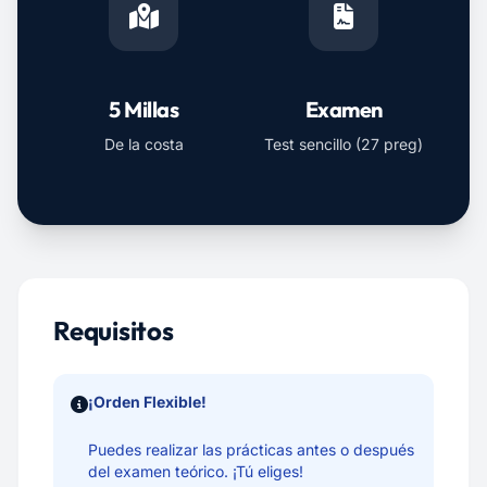
5 Millas
Examen
De la costa
Test sencillo (27 preg)
Requisitos
¡Orden Flexible!
Puedes realizar las prácticas antes o después
del examen teórico. ¡Tú eliges!