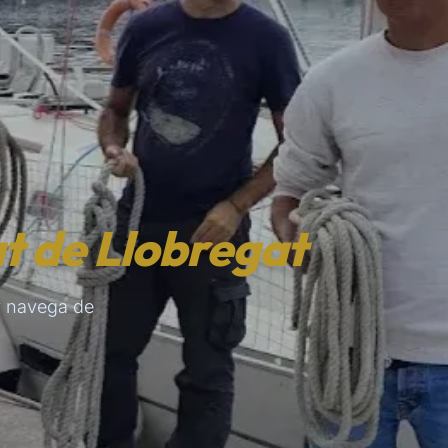
at de Llobregat
y navega de