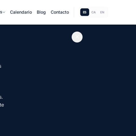
as
Calendario
Blog
Contacto
ES
CA
EN
s
s.
te