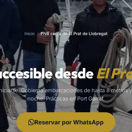
Inicio
/
PNB cerca de El Prat de Llobregat
accesible desde
El Pr
 iniciarse. Gobierna embarcaciones de hasta 8 metros 
noche. Prácticas en Port Garraf.
Reservar por WhatsApp