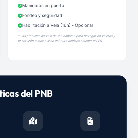
Maniobras en puerto
Fondeo y seguridad
Habilitación a Vela (16h) - Opcional
* Las prácticas de vela de 16h habilitan para navegar en veleros y
te servirán también si en el futuro decides obtener el PER.
ticas del PNB