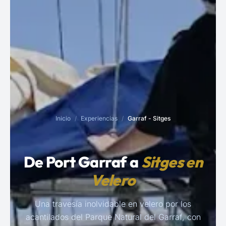
Inicio
/
Experiencias
/
Garraf - Sitges
De Port Garraf a
Sitges en
Velero
Una travesía inolvidable en velero por los
acantilados del Parque Natural del Garraf, con