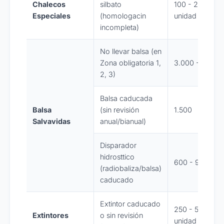
Chalecos
silbato
100 - 200 /
Especiales
(homologacin
unidad
incompleta)
No llevar balsa (en
Zona obligatoria 1,
3.000 - 6.000
2, 3)
Balsa caducada
Balsa
(sin revisión
1.500
Salvavidas
anual/bianual)
Disparador
hidrosttico
600 - 900
(radiobaliza/balsa)
caducado
Extintor caducado
250 - 500 /
Extintores
o sin revisión
unidad