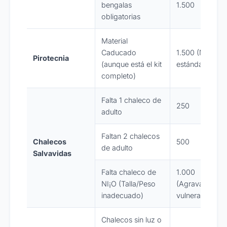
bengalas
1.500
obligatorias
Material
Caducado
1.500 (Min.
Pirotecnia
(aunque está el kit
estándar)
completo)
Falta 1 chaleco de
250
adulto
Faltan 2 chalecos
Chalecos
500
de adulto
Salvavidas
Falta chaleco de
1.000
NI¡O (Talla/Peso
(Agravante
inadecuado)
vulnerabilidad)
Chalecos sin luz o