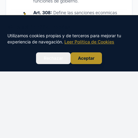
funciones de gobierno.
Art. 308:
Define las sanciones econmicas
para Infracciones Graves (hasta 120.000),
permitiendo a la Administración graduar la
🍪 Este sitio utiliza cookies
multa (los 1.500, 3.000, etc.) según el riesgo
Utilizamos cookies propias y de terceros para mejorar tu
creado.
experiencia de navegación.
Leer Política de Cookies
WhatsApp
Rechazar
Aceptar
Enlaces Oficiales:
Ley de Puertos del Estado y de la Marina Mercante (BOE)
Reglamento de artículos pirotécnicos (BOE) - Sobre la
caducidad y peligrosidad