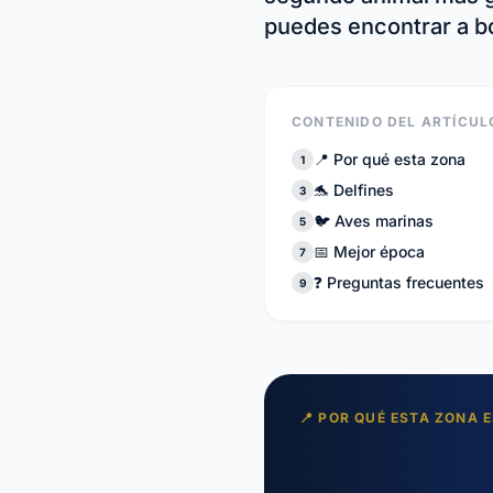
puedes encontrar a b
CONTENIDO DEL ARTÍCUL
📍 Por qué esta zona
1
🐬 Delfines
3
🐦 Aves marinas
5
📅 Mejor época
7
❓ Preguntas frecuentes
9
📍 POR QUÉ ESTA ZONA 