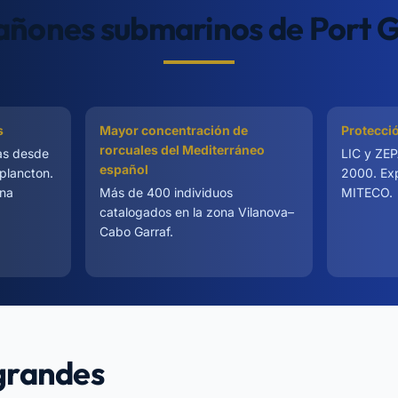
añones submarinos de Port 
s
Mayor concentración de
Protecció
rorcuales del Mediterráneo
ías desde
LIC y ZEP
español
plancton.
2000. Exp
ena
Más de 400 individuos
MITECO.
catalogados en la zona Vilanova–
Cabo Garraf.
grandes