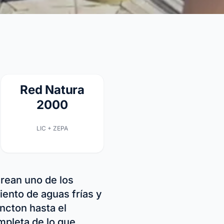
Red Natura
2000
LIC + ZEPA
rean uno de los
ento de aguas frías y
ancton hasta el
mpleta de lo que