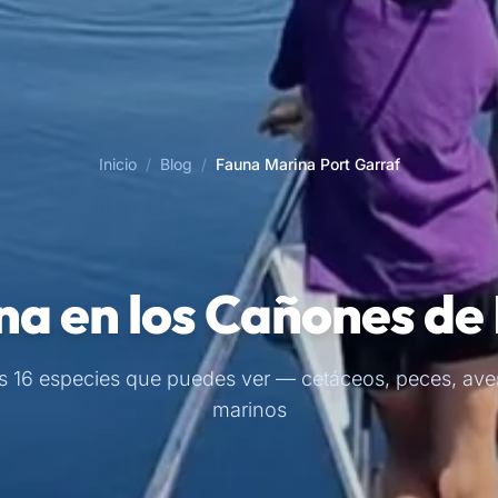
Inicio
/
Blog
/
Fauna Marina Port Garraf
a en los Cañones de
s 16 especies que puedes ver — cetáceos, peces, aves
marinos