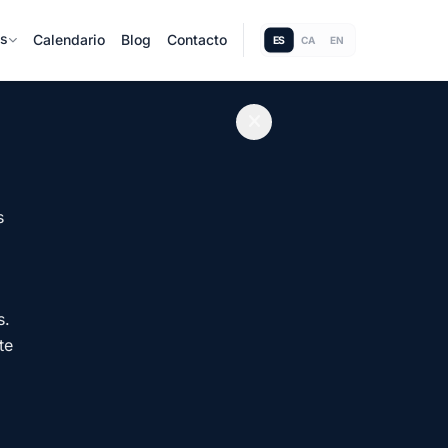
as
Calendario
Blog
Contacto
ES
CA
EN
s
s.
te