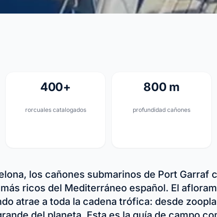
400+
800 m
rorcuales catalogados
profundidad cañones
elona, los cañones submarinos de Port Garraf c
ás ricos del Mediterráneo español. El aflorami
ndo atrae a toda la cadena trófica: desde zoopl
ande del planeta. Esta es la guía de campo co