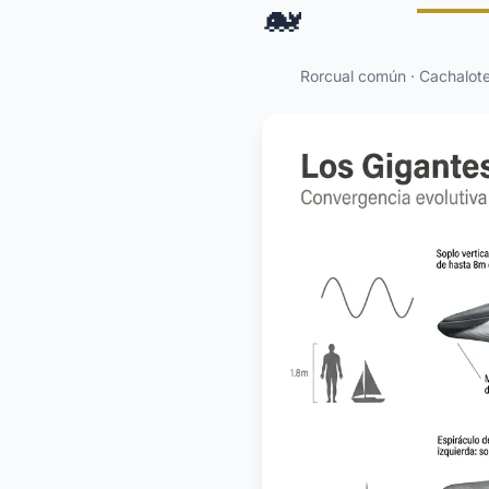
🐋
Rorcual común · Cachalot