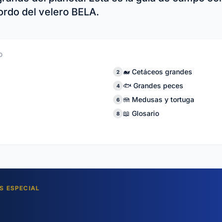
ordo del velero BELA.
O
🐋 Cetáceos grandes
2
🐟 Grandes peces
4
🪼 Medusas y tortuga
6
📖 Glosario
8
ES ESPECIAL