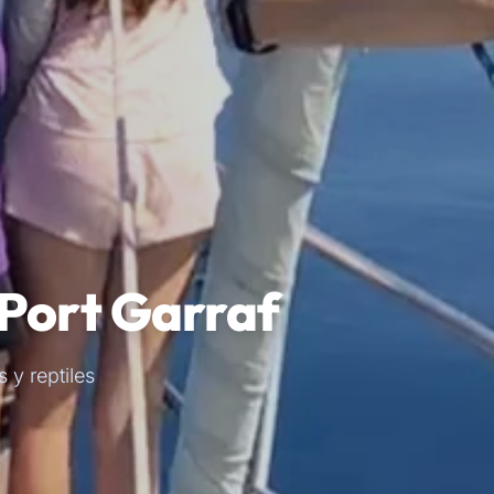
 Port Garraf
 y reptiles