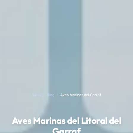
Inicio
/
Blog
/
Aves Marinas del Garraf
Aves Marinas del Litoral del
Garraf