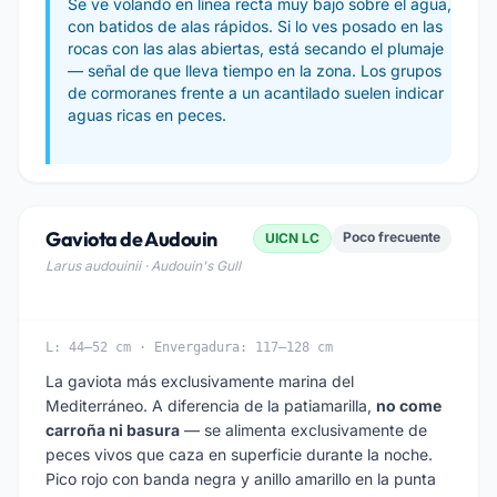
Se ve volando en línea recta muy bajo sobre el agua,
con batidos de alas rápidos. Si lo ves posado en las
rocas con las alas abiertas, está secando el plumaje
— señal de que lleva tiempo en la zona. Los grupos
de cormoranes frente a un acantilado suelen indicar
aguas ricas en peces.
Gaviota de Audouin
Poco frecuente
UICN LC
Larus audouinii · Audouin's Gull
L: 44–52 cm · Envergadura: 117–128 cm
La gaviota más exclusivamente marina del
Mediterráneo. A diferencia de la patiamarilla,
no come
carroña ni basura
— se alimenta exclusivamente de
peces vivos que caza en superficie durante la noche.
Pico rojo con banda negra y anillo amarillo en la punta