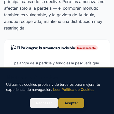
principal causa de su declive. Pero las amenazas no
afectan solo a la pardela — el cormorán moñudo
también es vulnerable, y la gaviota de Audouin,
aunque recuperada, mantiene una distribución muy
restringida.
🎣
El Palangre: la amenaza invisible
Mayor impacto
El palangre de superficie y fondo es la pesquería que
mayor mortalidad accidental causa en aves marinas del
Mediterráneo. Las pardelas se sumergen para alcanzar
🍪 Este sitio utiliza cookies
los cebos que aún no se han hundido, quedando
Utilizamos cookies propias y de terceros para mejorar tu
enganchadas y ahogándose. Se estima que el palangre
experiencia de navegación.
Leer Política de Cookies
mata decenas de miles de aves marinas anualmente en
el Mediterráneo occidental. Existen soluciones técnicas
WhatsApp
eficaces (espantapájaros, pesos en el sedal) pero su
Rechazar
Aceptar
adopción es todavía limitada.