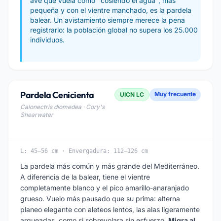
ave que vuela como "cosiendo el agua", más
pequeña y con el vientre manchado, es la pardela
balear. Un avistamiento siempre merece la pena
registrarlo: la población global no supera los 25.000
individuos.
Pardela Cenicienta
Muy frecuente
UICN LC
Calonectris diomedea · Cory's
Shearwater
L: 45–56 cm · Envergadura: 112–126 cm
La pardela más común y más grande del Mediterráneo.
A diferencia de la balear, tiene el vientre
completamente blanco y el pico amarillo-anaranjado
grueso. Vuelo más pausado que su prima: alterna
planeo elegante con aleteos lentos, las alas ligeramente
arqueadas, como si sobrevolara sin esfuerzo.
Migra al