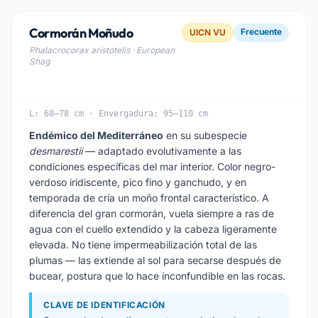
Cormorán Moñudo
Frecuente
UICN VU
Phalacrocorax aristotelis · European
Shag
L: 68–78 cm · Envergadura: 95–110 cm
Endémico del Mediterráneo
en su subespecie
desmarestii
— adaptado evolutivamente a las
condiciones específicas del mar interior. Color negro-
verdoso iridiscente, pico fino y ganchudo, y en
temporada de cría un moño frontal característico. A
diferencia del gran cormorán, vuela siempre a ras de
agua con el cuello extendido y la cabeza ligeramente
elevada. No tiene impermeabilización total de las
plumas — las extiende al sol para secarse después de
bucear, postura que lo hace inconfundible en las rocas.
CLAVE DE IDENTIFICACIÓN