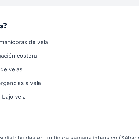
s?
maniobras de vela
gación costera
 de velas
rgencias a vela
 bajo vela
as
distribuidas en un fin de semana intensivo (Sába