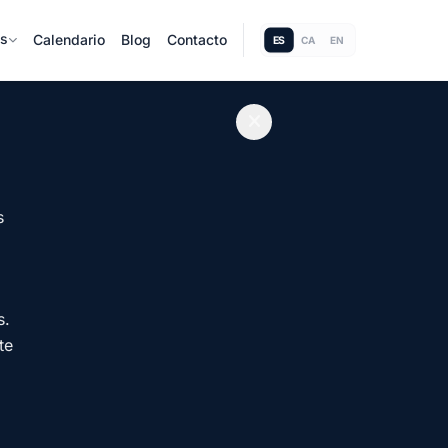
as
Calendario
Blog
Contacto
ES
CA
EN
s
s.
te