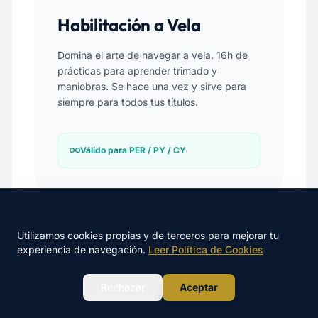
Habilitación a Vela
Domina el arte de navegar a vela. 16h de
prácticas para aprender trimado y
maniobras. Se hace una vez y sirve para
siempre para todos tus títulos.
Válido para PER / PY / CY
🍪 Este sitio utiliza cookies
Utilizamos cookies propias y de terceros para mejorar tu
experiencia de navegación.
Leer Política de Cookies
Nuestro Método de Éxito
WhatsApp
Rechazar
Aceptar
Diseñado para personas con poco tiempo que
buscan un aprobado seguro.