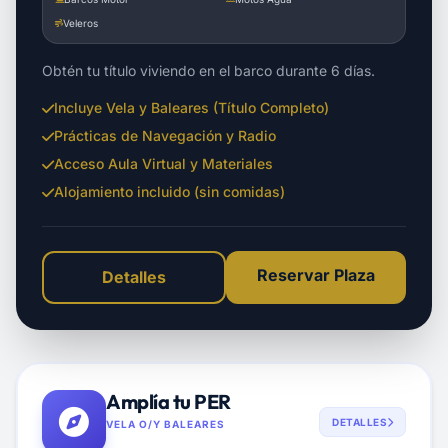
Veleros
Obtén tu título viviendo en el barco durante 6 días.
Incluye Vela y Baleares (Título Completo)
Prácticas de Navegación y Radio
Acceso Aula Virtual y Materiales
Alojamiento incluido (sin comidas)
Reservar Plaza
Detalles
Amplía tu PER
DETALLES
VELA O/Y BALEARES