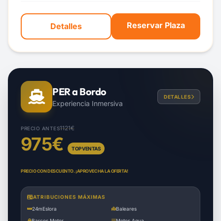
Reservar Plaza
Detalles
PER a Bordo
DETALLES
Experiencia Inmersiva
1121€
PRECIO ANTES
975€
TOP VENTAS
PRECIO CON DESCUENTO. ¡APROVECHA LA OFERTA!
ATRIBUCIONES MÁXIMAS
24m
Eslora
Baleares
Barcos Motor
Motos Agua