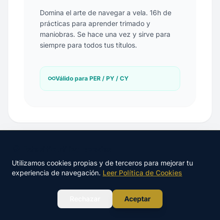
Domina el arte de navegar a vela. 16h de
prácticas para aprender trimado y
maniobras. Se hace una vez y sirve para
siempre para todos tus títulos.
Válido para PER / PY / CY
🍪 Este sitio utiliza cookies
Nuestro Método de Éxito
Utilizamos cookies propias y de terceros para mejorar tu
experiencia de navegación.
Leer Política de Cookies
Diseñado para personas con poco tiempo que
buscan un aprobado seguro.
WhatsApp
Rechazar
Aceptar