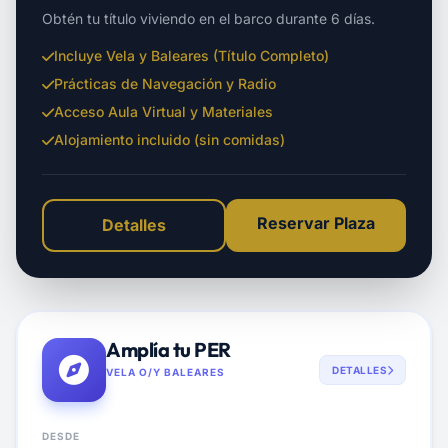
Obtén tu título viviendo en el barco durante 6 días.
Incluye Vela y Baleares (Título Completo)
Prácticas de Navegación y Radio
Acceso Aula Virtual y Materiales
Alojamiento incluido (sin comidas)
Reservar Plaza
Detalles
Amplía tu PER
DETALLES
VELA O/Y BALEARES
DESDE