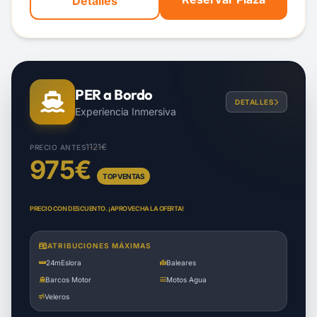
Detalles
PER a Bordo
DETALLES
Experiencia Inmersiva
1121€
PRECIO ANTES
975€
TOP VENTAS
PRECIO CON DESCUENTO. ¡APROVECHA LA OFERTA!
ATRIBUCIONES MÁXIMAS
24m
Eslora
Baleares
Barcos Motor
Motos Agua
Veleros