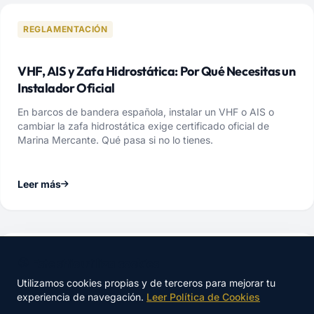
REGLAMENTACIÓN
VHF, AIS y Zafa Hidrostática: Por Qué Necesitas un
Instalador Oficial
En barcos de bandera española, instalar un VHF o AIS o
cambiar la zafa hidrostática exige certificado oficial de
Marina Mercante. Qué pasa si no lo tienes.
Leer más
MANTENIMIENTO
🍪 Este sitio utiliza cookies
Utilizamos cookies propias y de terceros para mejorar tu
experiencia de navegación.
Leer Política de Cookies
Electricidad en Barcos: Errores Comunes y Cómo