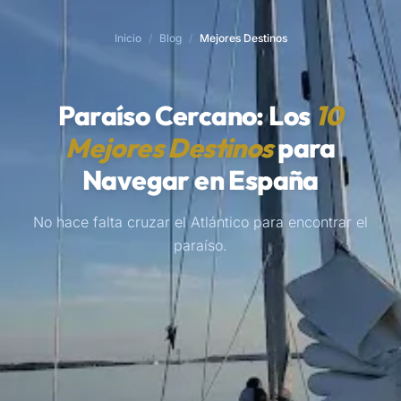
Inicio
/
Blog
/
Mejores Destinos
Paraíso Cercano: Los
10
Mejores Destinos
para
Navegar en España
No hace falta cruzar el Atlántico para encontrar el
paraíso.