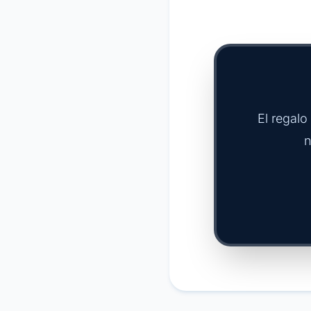
El regalo
n