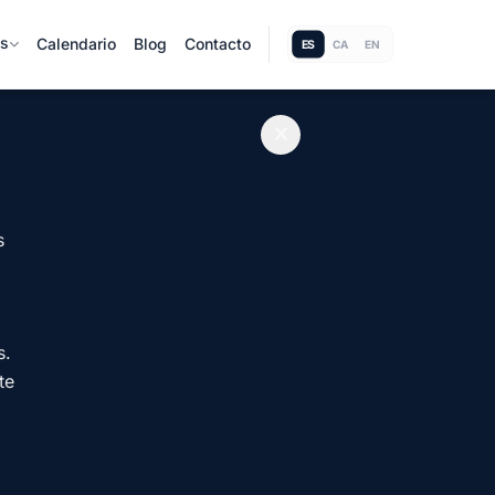
as
Calendario
Blog
Contacto
ES
CA
EN
s
s.
te