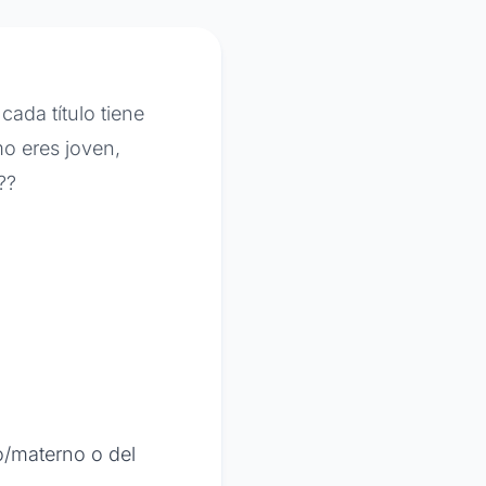
ada título tiene
mo eres joven,
??
/materno o del