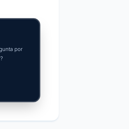
egunta por
??