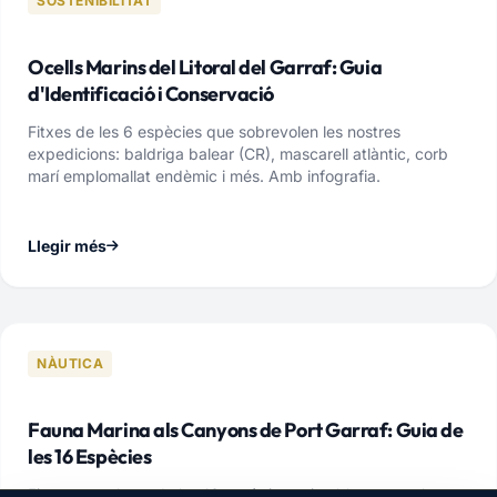
SOSTENIBILITAT
Ocells Marins del Litoral del Garraf: Guia
d'Identificació i Conservació
Fitxes de les 6 espècies que sobrevolen les nostres
expedicions: baldriga balear (CR), mascarell atlàntic, corb
marí emplomallat endèmic i més. Amb infografia.
Llegir més
NÀUTICA
Fauna Marina als Canyons de Port Garraf: Guia de
les 16 Espècies
Fitxes completes de les 16 espècies avistables: rorcual