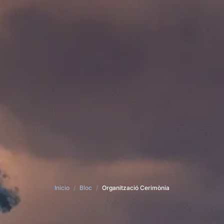
Inicio
/
Bloc
/
Organització Cerimònia