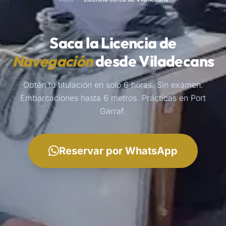
Saca la Licencia de
Navegación
desde Viladecans
Obtén tu titulación en solo 6 horas. Sin examen.
Embarcaciones hasta 6 metros. Prácticas en Port
Garraf.
Reservar por WhatsApp