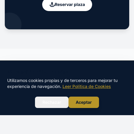
Reservar plaza
Cursos en otras localidades
🍪 Este sitio utiliza cookies
Utilizamos cookies propias y de terceros para mejorar tu
experiencia de navegación.
Leer Política de Cookies
LICENCIA NAVEGACION
LICENCIA NAVEGACION
Barcelona
Castelldefels
WhatsApp
Rechazar
Aceptar
LICENCIA NAVEGACION
LICENCIA NAVEGACION
Sitges
Gavà