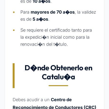
es de
10 a�os
.
Para
mayores de 70 a�os
, la validez
es de
5 a�os
.
Se requiere el certificado tanto para
la expedici�n inicial como para la
renovaci�n del t�tulo.
D�nde Obtenerlo en
Catalu�a
Debes acudir a un
Centro de
Reconocimiento de Conductores (CRC)