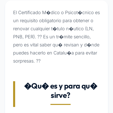
El Certificado M�dico o Psicot�cnico es
un requisito obligatorio para obtener o
renovar cualquier t�tulo n�utico (LN,
PNB, PER). ?? Es un tr�mite sencillo,
pero es vital saber qu� revisan y d�nde
puedes hacerlo en Catalu�a para evitar
sorpresas. ??
�Qu� es y para qu�
sirve?