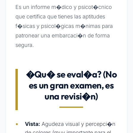
Es un informe m�dico y psicot�cnico
que certifica que tienes las aptitudes
f�sicas y psicol�gicas m�nimas para
patronear una embarcaci�n de forma
segura.
�Qu� se eval�a? (No
es un gran examen, es
una revisi�n)
Vista:
Agudeza visual y percepci�n
de colores (muy importante para el