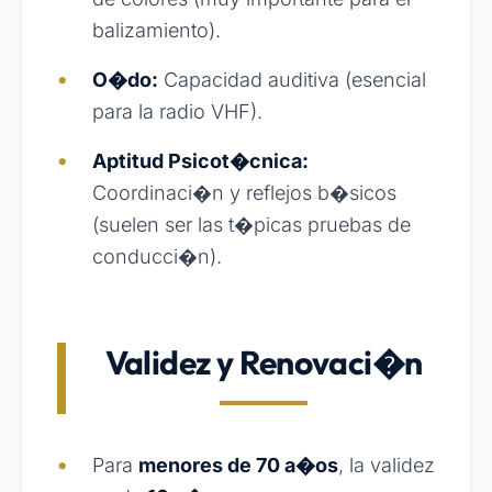
balizamiento).
O�do:
Capacidad auditiva (esencial
para la radio VHF).
Aptitud Psicot�cnica:
Coordinaci�n y reflejos b�sicos
(suelen ser las t�picas pruebas de
conducci�n).
Validez y Renovaci�n
Para
menores de 70 a�os
, la validez