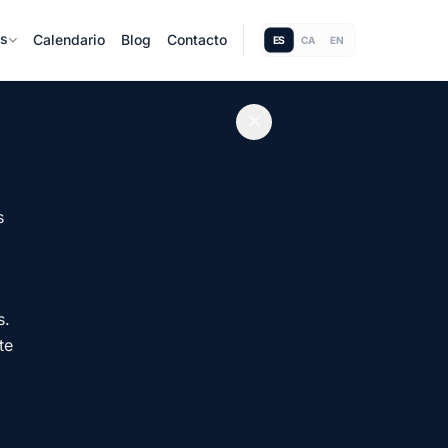
as
Calendario
Blog
Contacto
ES
CA
EN
s
s.
te