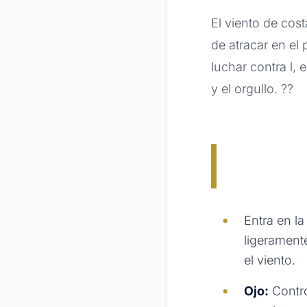
El viento de cos
de atracar en el
luchar contra l, 
y el orgullo. ??
Entra en l
ligerament
el viento.
Ojo:
Contro