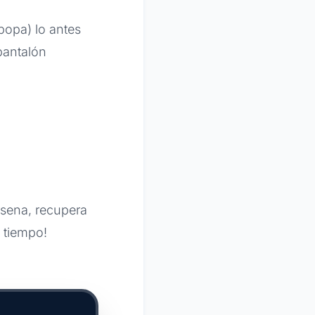
popa) lo antes
pantalón
rsena, recupera
a tiempo!