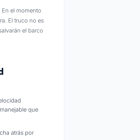
?? En el momento
a. El truco no es
salvarán el barco
d
elocidad
s manejable que
cha atrás por