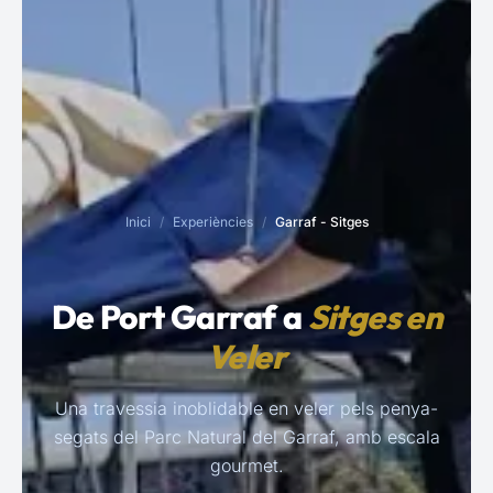
Inici
/
Experiències
/
Garraf - Sitges
De Port Garraf a
Sitges en
Veler
Una travessia inoblidable en veler pels penya-
segats del Parc Natural del Garraf, amb escala
gourmet.