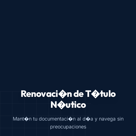
Renovaci�n de T�tulo
N�utico
Mant�n tu documentaci�n al d�a y navega sin
preocupaciones