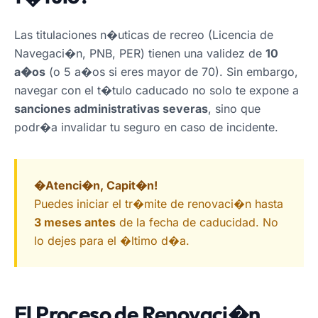
Las titulaciones n�uticas de recreo (Licencia de
Navegaci�n, PNB, PER) tienen una validez de
10
a�os
(o 5 a�os si eres mayor de 70). Sin embargo,
navegar con el t�tulo caducado no solo te expone a
sanciones administrativas severas
, sino que
podr�a invalidar tu seguro en caso de incidente.
�Atenci�n, Capit�n!
Puedes iniciar el tr�mite de renovaci�n hasta
3 meses antes
de la fecha de caducidad. No
lo dejes para el �ltimo d�a.
El Proceso de Renovaci�n