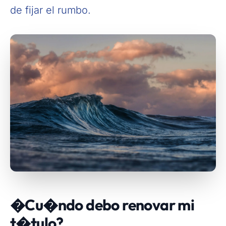
de fijar el rumbo.
�Cu�ndo debo renovar mi
t�tulo?