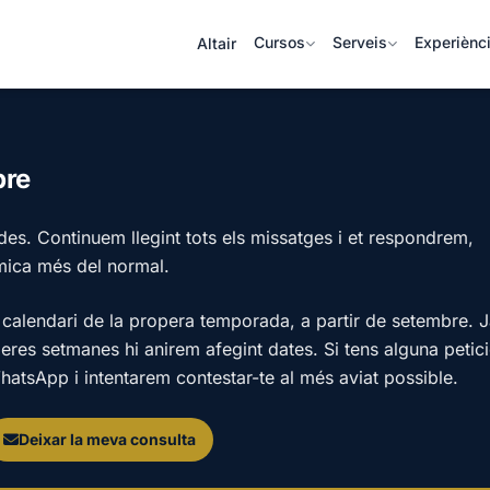
Cursos
Serveis
Experiènc
Altair
bre
ides. Continuem llegint tots els missatges i et respondrem,
mica més del normal.
calendari de la propera temporada, a partir de setembre. 
peres setmanes hi anirem afegint dates. Si tens alguna petic
hatsApp i intentarem contestar-te al més aviat possible.
Deixar la meva consulta