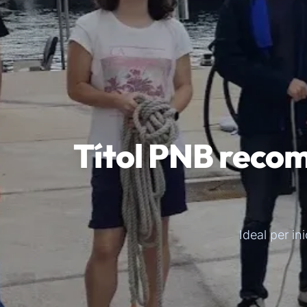
Títol PNB recom
Ideal per in