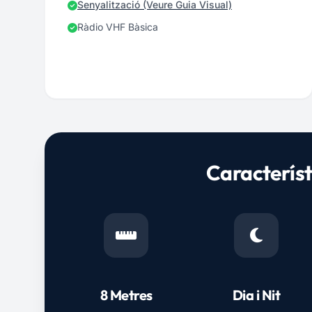
Senyalització (Veure Guia Visual)
Ràdio VHF Bàsica
Característ
8 Metres
Dia i Nit