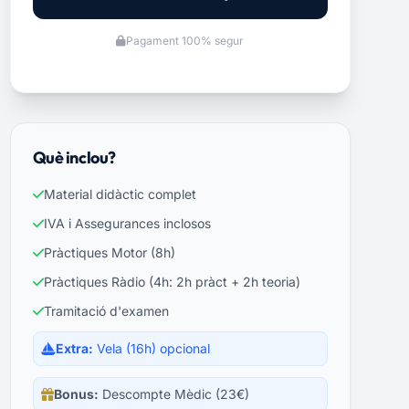
Pagament 100% segur
Què inclou?
Material didàctic complet
IVA i Assegurances inclosos
Pràctiques Motor (8h)
Pràctiques Ràdio (4h: 2h pràct + 2h teoria)
Tramitació d'examen
Extra:
Vela (16h) opcional
Bonus:
Descompte Mèdic (23€)