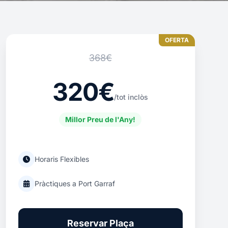
OFERTA
368€
320€
/tot inclòs
Millor Preu de l'Any!
Horaris Flexibles
Pràctiques a Port Garraf
Reservar Plaça