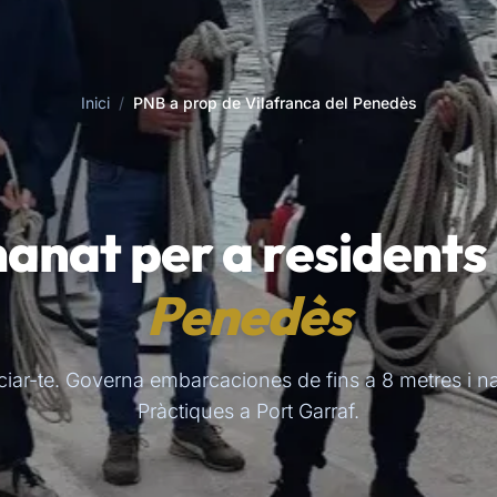
Inici
/
PNB a prop de Vilafranca del Penedès
anat per a residents
Penedès
iciar-te. Governa embarcaciones de fins a 8 metres i n
Pràctiques a Port Garraf.