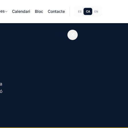
ies
Calendari
Bloc
Contacte
CA
ES
EN
Ja
ió