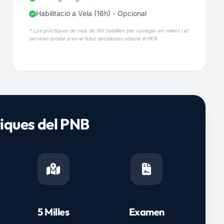
Habilitació a Vela (16h) - Opcional
* Les pràctiques de vela de 16h habiliten per navegar en velers i et
serviran també si en el futur decideixes obtenir el PER.
iques del PNB
5 Milles
Examen