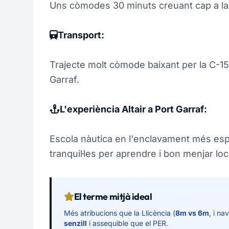
Uns còmodes 30 minuts creuant cap a la 
Transport:
Trajecte molt còmode baixant per la C-15 f
Garraf.
L'experiència Altair a Port Garraf:
Escola nàutica en l'enclavament més esp
tranquil·les per aprendre i bon menjar loc
El terme mitjà ideal
Més atribucions que la Llicència (
8m vs 6m
, i n
senzill
i assequible que el PER.