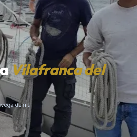
 a
Vilafranca del
avega de nit.