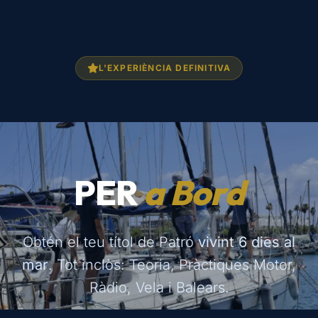
L'EXPERIÈNCIA DEFINITIVA
PER
a Bord
Obtén el teu títol de Patró
vivint 6 dies al
mar
. Tot inclòs: Teoria, Pràctiques Motor,
Ràdio, Vela i Balears.