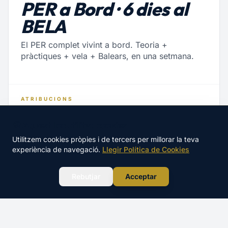
PER a Bord · 6 dies al
BELA
El PER complet vivint a bord. Teoria +
pràctiques + vela + Balears, en una setmana.
ATRIBUCIONS
ESLORA
POTÈNCIA
🍪 Aquest lloc utilitza cookies
Fins a 15 m (+24m
Sense límit
amb Balears)
Utilitzem cookies pròpies i de tercers per millorar la teva
experiència de navegació.
Llegir Política de Cookies
ABAST
HABILITACIONS
12 milles + Balears
Vela + Balears
WhatsApp
Rebutjar
Acceptar
incloses
ÉS PER A TU SI…
Vols el PER complet sense perdre mesos anant a
›