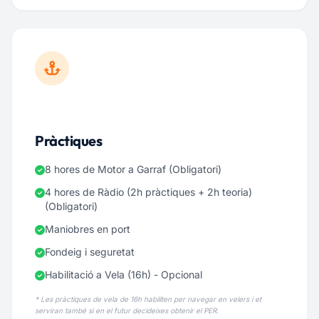
Pràctiques
8 hores de Motor a Garraf (Obligatori)
4 hores de Ràdio (2h pràctiques + 2h teoria)
(Obligatori)
Maniobres en port
Fondeig i seguretat
Habilitació a Vela (16h) - Opcional
* Les pràctiques de vela de 16h habiliten per navegar en velers i et
serviran també si en el futur decideixes obtenir el PER.