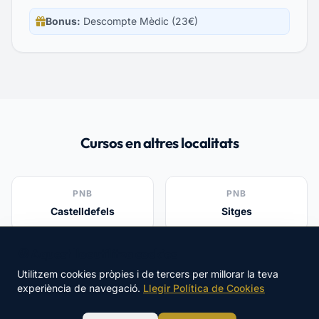
Bonus:
Descompte Mèdic (23€)
Cursos en altres localitats
PNB
PNB
Castelldefels
Sitges
🍪 Aquest lloc utilitza cookies
PNB
PNB
Utilitzem cookies pròpies i de tercers per millorar la teva
Gavà
Viladecans
experiència de navegació.
Llegir Política de Cookies