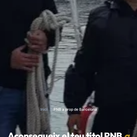
Inici
/
PNB a prop de Barcelona
Aconsegueix el teu títol PNB
a