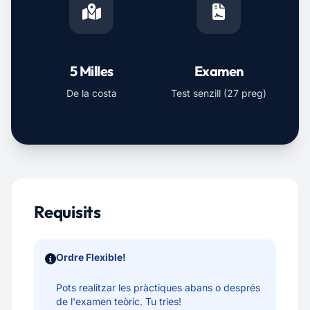
5 Milles
Examen
De la costa
Test senzill (27 preg)
Requisits
Ordre Flexible!
Pots realitzar les pràctiques abans o després
de l'examen teòric. Tu tries!