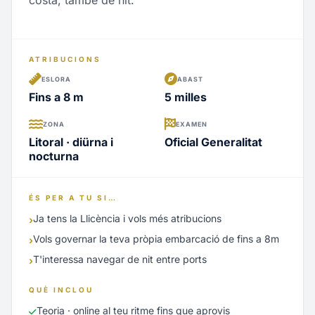
ATRIBUCIONS
ESLORA
ABAST
Fins a 8 m
5 milles
ZONA
EXAMEN
Litoral · diürna i
Oficial Generalitat
nocturna
ÉS PER A TU SI…
Ja tens la Llicència i vols més atribucions
›
Vols governar la teva pròpia embarcació de fins a 8m
›
T'interessa navegar de nit entre ports
›
QUÈ INCLOU
Teoria · online al teu ritme fins que aprovis