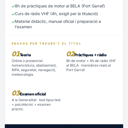
8h de pràctiques de motor al BELA (Port Garraf)
Curs de ràdio VHF (4h, exigit per la titulació)
Material didàctic, manual oficial i preparació a
l'examen
PASSOS PER TREURE'T EL TÍTOL
01
02
Teoria
Pràctiques + ràdio
Online o presencial ·
8h de motor + 4h de ràdio VHF
nomenclatura, abalisament,
al BELA · maniobres reals al
RIPA, seguretat, navegació,
Port Garraf.
meteorologia.
03
Examen oficial
A la Generalitat · test tipus test
+ psicotècnic + examen
pràctic.