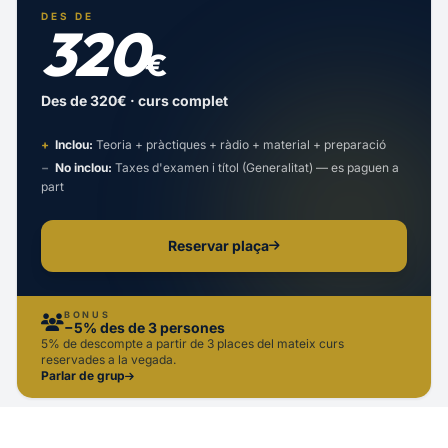
DES DE
320
€
Des de 320€ · curs complet
+
Inclou:
Teoria + pràctiques + ràdio + material + preparació
−
No inclou:
Taxes d'examen i títol (Generalitat) — es paguen a
part
Reservar plaça
BONUS
−5% des de 3 persones
5% de descompte a partir de 3 places del mateix curs
reservades a la vegada.
Parlar de grup