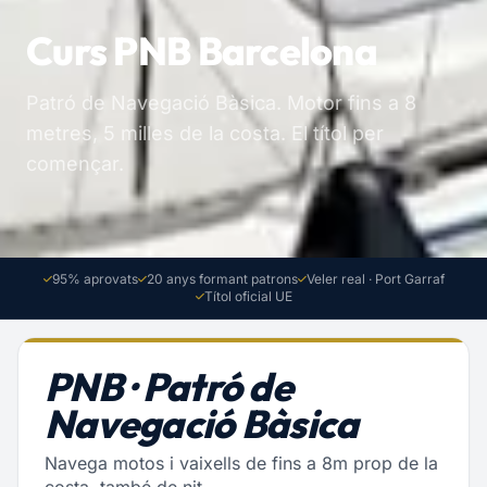
Curs PNB Barcelona
Patró de Navegació Bàsica. Motor fins a 8
metres, 5 milles de la costa. El títol per
començar.
95% aprovats
20 anys formant patrons
Veler real · Port Garraf
Títol oficial UE
PNB · Patró de
Navegació Bàsica
Navega motos i vaixells de fins a 8m prop de la
costa, també de nit.