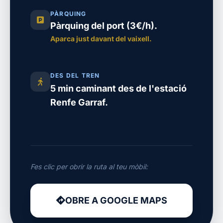
PÀRQUING
Pàrquing del port (3€/h).
Aparca just davant del vaixell.
DES DEL TREN
5 min caminant des de l'estació
Renfe Garraf.
Fes clic per obrir la ruta al teu mòbil:
OBRE A GOOGLE MAPS