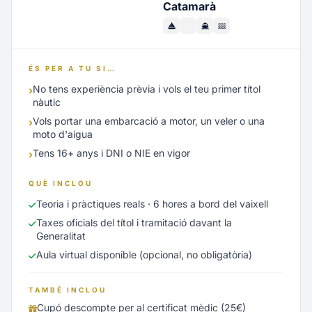
Catamarà
ÉS PER A TU SI…
No tens experiència prèvia i vols el teu primer títol
›
nàutic
Vols portar una embarcació a motor, un veler o una
›
moto d'aigua
Tens 16+ anys i DNI o NIE en vigor
›
QUÈ INCLOU
Teoria i pràctiques reals · 6 hores a bord del vaixell
Taxes oficials del títol i tramitació davant la
Generalitat
Aula virtual disponible (opcional, no obligatòria)
TAMBÉ INCLOU
Cupó descompte per al certificat mèdic (25€)