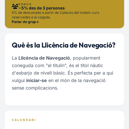
BONUS
−5% des de 3 persones
5% de descompte a partir de 3 places del mateix curs
reservades a la vegada.
Parlar de grup
Què és la Llicència de Navegació?
La
Llicència de Navegació
, popularment
coneguda com "el titulín", és el títol nàutic
d'esbarjo de nivell bàsic. És perfecta per a qui
vulgui
iniciar-se
en el món de la navegació
sense complicacions.
CALENDARI