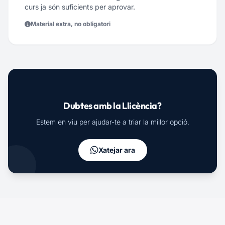
curs ja són suficients per aprovar.
Material extra, no obligatori
Dubtes amb la Llicència?
Estem en viu per ajudar-te a triar la millor opció.
Xatejar ara