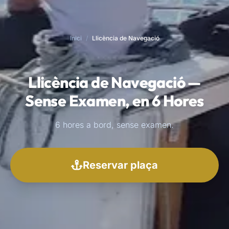
Inici
/
Llicència de Navegació
Llicència de Navegació —
Sense Examen, en 6 Hores
6 hores a bord, sense examen.
Reservar plaça