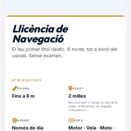
Llicència de
Navegació
El teu primer títol nàutic. 6 hores, tot a bord del
vaixell. Sense examen.
ATRIBUCIONS
ESLORA
ABAST
Fins a 6 m
2 milles
Des d'un port o refugi, no des de la
costa. Al Maresme, de seguida
n'abastes un.
HORARI
PER A
Només de dia
Motor · Vela · Moto ·