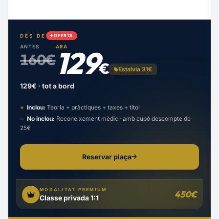
DES DE
OFERTA
ANTES
ARA
129
160€
€
Estalvia 31€
129€ · tot a bord
+
Inclou:
Teoria + pràctiques + taxes + títol
−
No inclou:
Reconeixement mèdic · amb cupó descompte de
25€
Reservar plaça
MODALITAT PREMIUM
450€
Classe privada 1:1