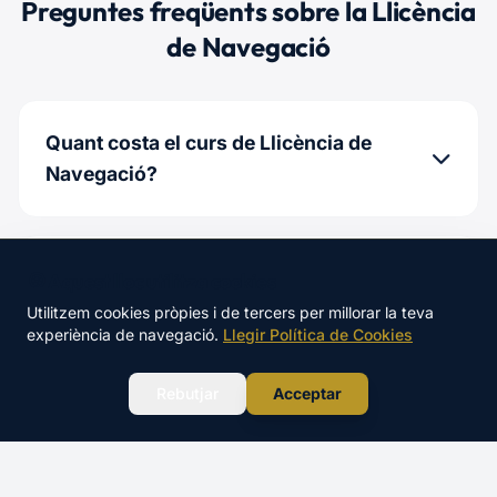
Preguntes freqüents sobre la Llicència
de Navegació
Quant costa el curs de Llicència de
Navegació?
Hi ha examen per a la Llicència de
🍪 Aquest lloc utilitza cookies
Navegació?
Utilitzem cookies pròpies i de tercers per millorar la teva
experiència de navegació.
Llegir Política de Cookies
WhatsApp
Rebutjar
Acceptar
Quants anys s'ha de tenir per treure la
Llicència de Navegació?