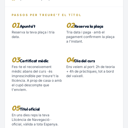
PASSOS PER TREURE'T EL TÍTOL
01
02
Apunta't
Reserva la plaça
Reserva la teva plaça i tria
Tria data i paga · amb el
data.
pagament confirmem la plaça
a l'instant.
03
04
Certificat mèdic
Dia del curs
Fes-te el reconeixement
Ens veiem al port: 2h de teoria
mèdic abans del curs · és
+ 4h de pràctiques, tot a bord
imprescindible per treure't la
del vaixell.
llicència. A prop de casa o amb
el cupó descompte que
t'enviem.
05
Títol oficial
En uns dies reps la teva
Llicència de Navegació ·
oficial, vàlida a tota Espanya.