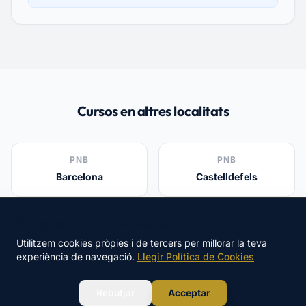
Cursos en altres localitats
PNB
PNB
Barcelona
Castelldefels
🍪 Aquest lloc utilitza cookies
PNB
PNB
Gavà
Viladecans
Utilitzem cookies pròpies i de tercers per millorar la teva
experiència de navegació.
Llegir Política de Cookies
WhatsApp
PNB
PNB
Rebutjar
Acceptar