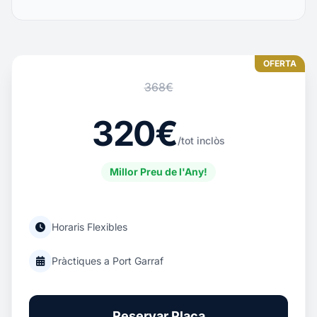
OFERTA
368€
320€
/tot inclòs
Millor Preu de l'Any!
Horaris Flexibles
Pràctiques a Port Garraf
Reservar Plaça