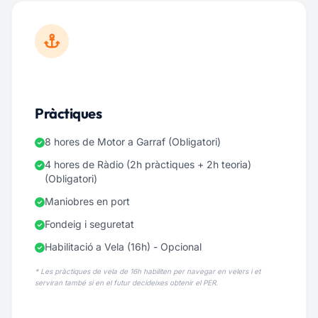
Pràctiques
8 hores de Motor a Garraf (Obligatori)
4 hores de Ràdio (2h pràctiques + 2h teoria)
(Obligatori)
Maniobres en port
Fondeig i seguretat
Habilitació a Vela (16h) - Opcional
* Les pràctiques de vela de 16h habiliten per navegar en velers i et
serviran també si en el futur decideixes obtenir el PER.