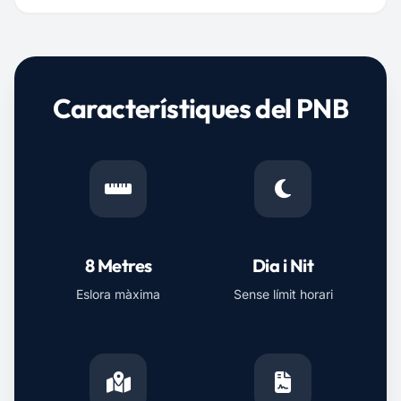
Característiques del PNB
8 Metres
Dia i Nit
Eslora màxima
Sense límit horari