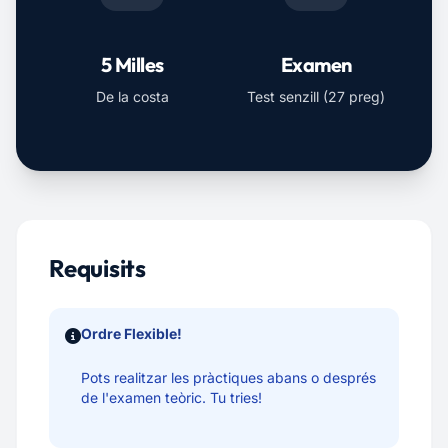
5 Milles
Examen
De la costa
Test senzill (27 preg)
Requisits
Ordre Flexible!
Pots realitzar les pràctiques abans o després
de l'examen teòric. Tu tries!