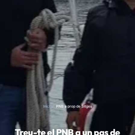
Inici
/
PNB a prop de Sitges
Treu-te el PNB a un pas de