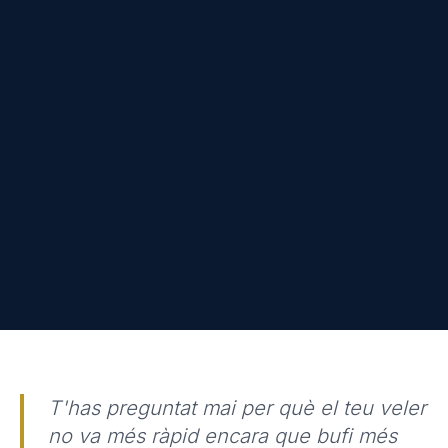
T'has preguntat mai per què el teu veler
no va més ràpid encara que bufi més