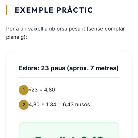
EXEMPLE PRÀCTIC
Per a un vaixell amb orsa pesant (sense comptar
planeig):
Eslora: 23 peus (aprox. 7 metres)
√23 = 4,80
1
4,80 × 1,34 = 6,43 nusos
2