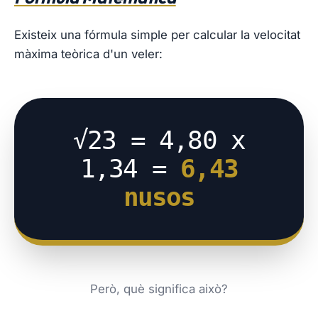
Existeix una fórmula simple per calcular la velocitat
màxima teòrica d'un veler:
√23 = 4,80 x
1,34 =
6,43
nusos
Però, què significa això?