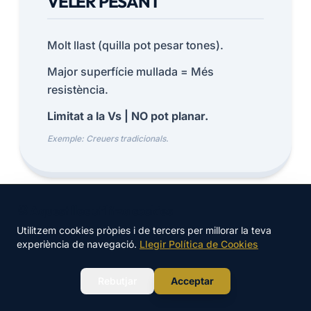
VELER PESANT
Molt llast (quilla pot pesar tones).
Major superfície mullada = Més
resistència.
Limitat a la Vs | NO pot planar.
Exemple: Creuers tradicionals.
🍪 Aquest lloc utilitza cookies
Utilitzem cookies pròpies i de tercers per millorar la teva
experiència de navegació.
Llegir Política de Cookies
VELER LLEUGER
WhatsApp
Rebutjar
Acceptar