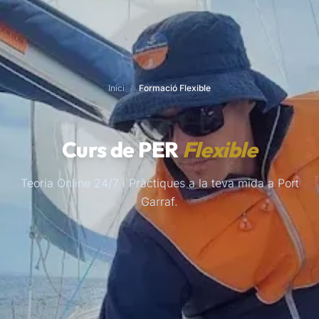
Inici
/
Formació Flexible
Curs de PER
Flexible
Teoria Online 24/7 i Pràctiques a la teva mida a Port
Garraf.