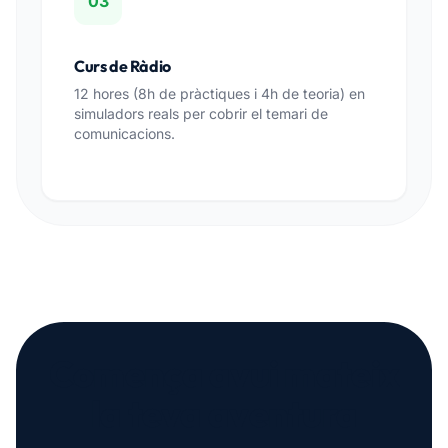
03
Curs de Ràdio
12 hores (8h de pràctiques i 4h de teoria) en
simuladors reals per cobrir el temari de
comunicacions.
Comença avui mateix
la teva aventura