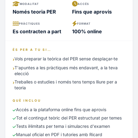
MODALITAT
ACCÉS
Només teoria PER
Fins que aprovis
PRÀCTIQUES
FORMAT
Es contracten a part
100% online
ÉS PER A TU SI…
Vols preparar la teòrica del PER sense desplaçar-te
›
T'apuntes a les pràctiques més endavant, a la teva
›
elecció
Treballes o estudies i només tens temps lliure per a
›
teoria
QUÈ INCLOU
Accés a la plataforma online fins que aprovis
Tot el contingut teòric del PER estructurat per temes
Tests il·limitats per tema i simulacres d'examen
Manual oficial en PDF i tutories amb Ricard