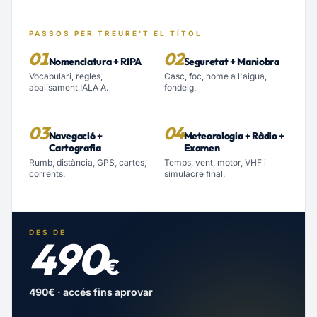
PASSOS PER TREURE'T EL TÍTOL
01
02
Nomenclatura + RIPA
Seguretat + Maniobra
Vocabulari, regles,
Casc, foc, home a l'aigua,
abalisament IALA A.
fondeig.
03
04
Navegació +
Meteorologia + Ràdio +
Cartografia
Examen
Rumb, distància, GPS, cartes,
Temps, vent, motor, VHF i
corrents.
simulacre final.
DES DE
490
€
490€ · accés fins aprovar