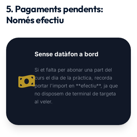
5. Pagaments pendents:
Només efectiu
Sense datàfon a bord
Si et falta per abonar una part del
curs el dia de la pràctica, recorda
portar l'import en **efectiu**, ja que
no disposem de terminal de targeta
al veler.