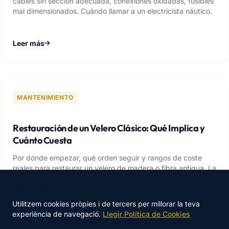
cables sin sección adecuada, conexiones oxidadas, fusibles
mal dimensionados. Cuándo llamar a un electricista náutico.
Leer más
MANTENIMIENTO
Restauración de un Velero Clásico: Qué Implica y
Cuánto Cuesta
Por dónde empezar, qué orden seguir y rangos de coste
reales para restaurar un velero de madera o fibra antigua. La
pregunta que hay que hacerse antes de empezar.
🍪 Aquest lloc utilitza cookies
Utilitzem cookies pròpies i de tercers per millorar la teva
Leer más
experiència de navegació.
Llegir Política de Cookies