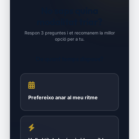
No saps quina
modalitat triar?
Respon 3 preguntes i et recomanem la millor
opció per a tu.
De quant temps dispous?
Prefereixo anar al meu ritme