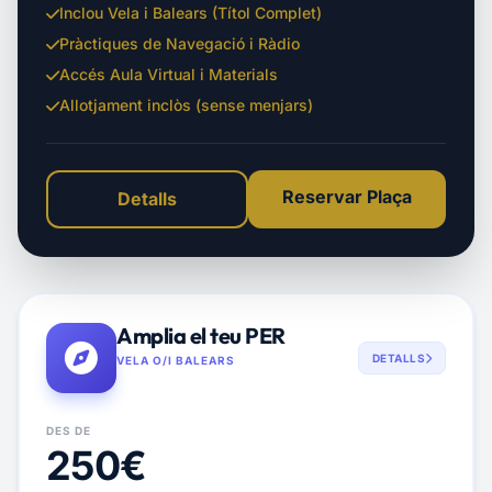
Inclou Vela i Balears (Títol Complet)
Pràctiques de Navegació i Ràdio
Accés Aula Virtual i Materials
Allotjament inclòs (sense menjars)
Reservar Plaça
Detalls
Amplia el teu PER
DETALLS
VELA O/I BALEARS
DES DE
250€