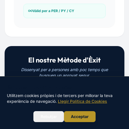
Vàlid per a PER / PY / CY
El nostre Mètode d'Èxit
Dissenyat per a persones amb poc temps que
busquen un aprovat segur.
🍪 Aquest lloc utilitza cookies
Utilitzem cookies pròpies i de tercers per millorar la teva
experiència de navegació.
Llegir Política de Cookies
PLATAFORMA 24/7
ÀUDIO-GUIES
WhatsApp
Rebutjar
Acceptar
Resums, àudios i contingut
Aprofita els teus viatges per
interactiu actualitzat al 2026.
estudiar escoltant el temari.