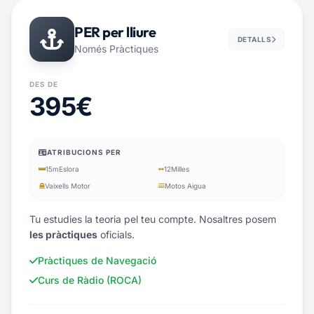
PER per lliure
DETALLS
Només Pràctiques
DES DE
395€
ATRIBUCIONS PER
15m
Eslora
12
Milles
Vaixells Motor
Motos Aigua
Tu estudies la teoria pel teu compte. Nosaltres posem
les pràctiques
oficials.
Pràctiques de Navegació
Curs de Ràdio (ROCA)