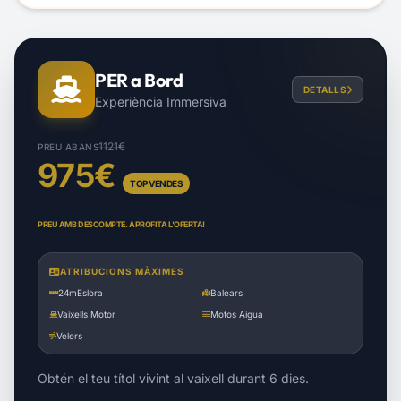
PER a Bord
DETALLS
Experiència Immersiva
1121€
PREU ABANS
975€
TOP VENDES
PREU AMB DESCOMPTE. APROFITA L'OFERTA!
ATRIBUCIONS MÀXIMES
24m
Eslora
Balears
Vaixells Motor
Motos Aigua
Velers
Obtén el teu títol vivint al vaixell durant 6 dies.