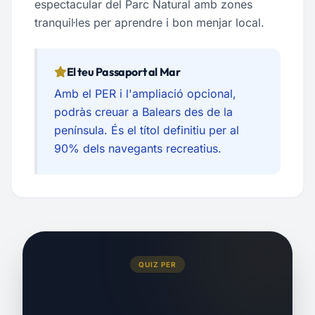
espectacular del Parc Natural amb zones
tranquil·les per aprendre i bon menjar local.
El teu Passaport al Mar
Amb el PER i l'ampliació opcional,
podràs creuar a Balears des de la
península. És el títol definitiu per al
90% dels navegants recreatius.
QUIZ PER