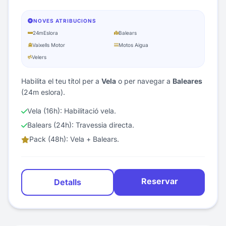
NOVES ATRIBUCIONS
24m
Eslora
Balears
Vaixells Motor
Motos Aigua
Velers
Habilita el teu títol per a
Vela
o per navegar a
Baleares
(24m eslora).
Vela (16h): Habilitació vela.
Balears (24h): Travessia directa.
Pack (48h): Vela + Balears.
Reservar
Detalls