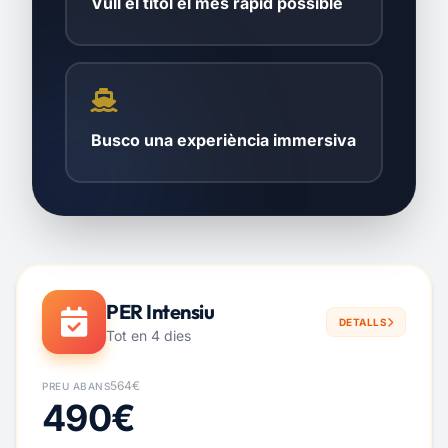
Vull el títol el més ràpid possible
Busco una experiència immersiva
PER Intensiu
DETALLS
Tot en 4 dies
564€
PREU ABANS
490€