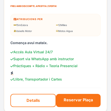
PREU AMB DESCOMPTE. APROFITA L'OFERTA!
ATRIBUCIONS PER
15m
Eslora
12
Milles
Vaixells Motor
Motos Aigua
Comença avui mateix.
Accés Aula Virtual 24/7
Suport via WhatsApp amb instructor
Pràctiques + Ràdio + Teoria Presencial
Llibre, Transportador i Cartes
Reservar Plaça
Detalls