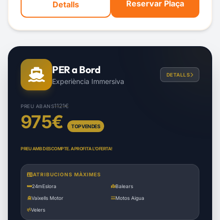
Reservar Plaça
Detalls
PER a Bord
DETALLS
Experiència Immersiva
1121€
PREU ABANS
975€
TOP VENDES
PREU AMB DESCOMPTE. APROFITA L'OFERTA!
ATRIBUCIONS MÀXIMES
24m
Eslora
Balears
Vaixells Motor
Motos Aigua
Velers