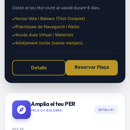
Obtén el teu títol vivint al vaixell durant 6 dies.
Inclou Vela i Balears (Títol Complet)
Pràctiques de Navegació i Ràdio
Accés Aula Virtual i Materials
Allotjament inclòs (sense menjars)
Reservar Plaça
Detalls
Amplia el teu PER
DETALLS
VELA O/I BALEARS
DES DE