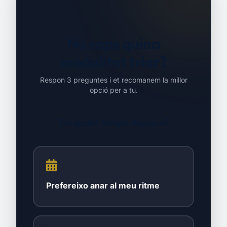
No saps quina
modalitat triar?
Respon 3 preguntes i et recomanem la millor
opció per a tu.
De quant temps dispous?
Prefereixo anar al meu ritme