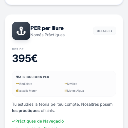
PER per lliure
DETALLS
Només Pràctiques
DES DE
395€
ATRIBUCIONS PER
15m
Eslora
12
Milles
Vaixells Motor
Motos Aigua
Tu estudies la teoria pel teu compte. Nosaltres posem
les pràctiques
oficials.
Pràctiques de Navegació