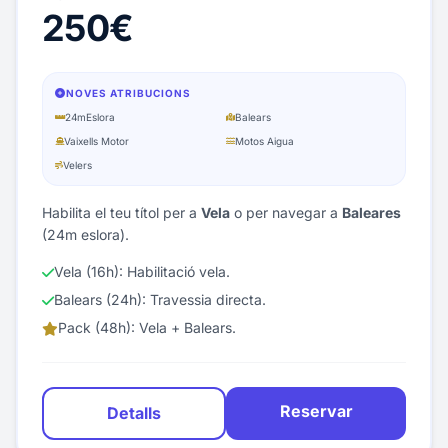
250€
NOVES ATRIBUCIONS
24m
Eslora
Balears
Vaixells Motor
Motos Aigua
Velers
Habilita el teu títol per a
Vela
o per navegar a
Baleares
(24m eslora).
Vela (16h): Habilitació vela.
Balears (24h): Travessia directa.
Pack (48h): Vela + Balears.
Reservar
Detalls