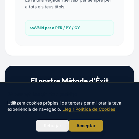
a tots els teus títols.
Vàlid per a PER / PY / CY
El nostre Mètode d'Èxit
Dissenyat per a persones amb poc temps que
🍪 Aquest lloc utilitza cookies
busquen un aprovat segur.
Utilitzem cookies pròpies i de tercers per millorar la teva
experiència de navegació.
Llegir Política de Cookies
WhatsApp
Rebutjar
Acceptar
PLATAFORMA 24/7
ÀUDIO-GUIES