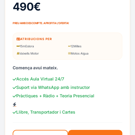
490€
PREU AMB DESCOMPTE. APROFITA L'OFERTA!
ATRIBUCIONS PER
15m
Eslora
12
Milles
Vaixells Motor
Motos Aigua
Comença avui mateix.
Accés Aula Virtual 24/7
Suport via WhatsApp amb instructor
Pràctiques + Ràdio + Teoria Presencial
Llibre, Transportador i Cartes