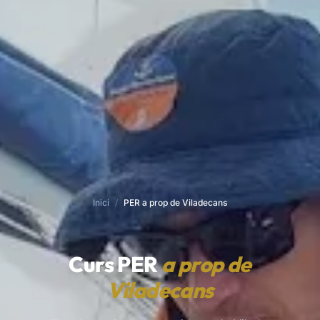
Inici
/
PER a prop de Viladecans
Curs PER
a prop de
Viladecans