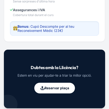
Sense sorpreses d'última hora
Assegurances i IVA
Cobertura total durant el curs
Bonus:
Cupó Descompte per al teu
Reconeixement Mèdic (23€)
Dubtes amb la Llicència?
Estem en viu per ajudar-te a triar la millor opció.
Reservar plaça