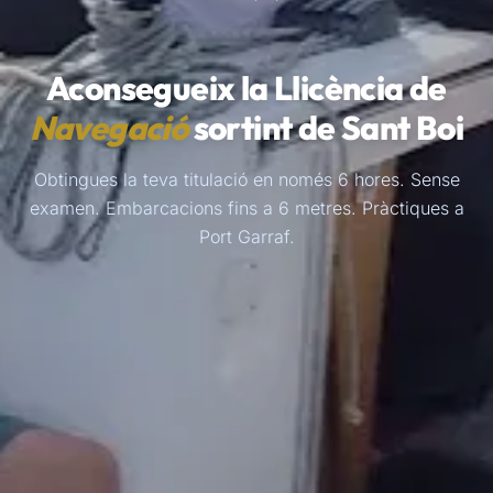
Aconsegueix la Llicència de
Navegació
sortint de Sant Boi
Obtingues la teva titulació en només 6 hores. Sense
examen. Embarcacions fins a 6 metres. Pràctiques a
Port Garraf.