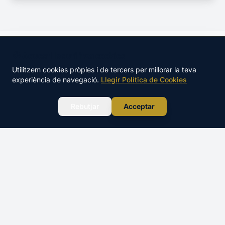
🍪 Aquest lloc utilitza cookies
Cursos en altres localitats
Utilitzem cookies pròpies i de tercers per millorar la teva
experiència de navegació.
Llegir Política de Cookies
LICENCIA NAVEGACION
LICENCIA NAVEGACION
WhatsApp
Rebutjar
Acceptar
Barcelona
Castelldefels
LICENCIA NAVEGACION
LICENCIA NAVEGACION
Sitges
Gavà
LICENCIA NAVEGACION
LICENCIA NAVEGACION
Viladecans
Sant Pere de Ribes