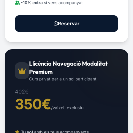
-10% extra
si vens acompanyat
Reservar
Llicència Navegació Modalitat
Premium
Curs privat per a un sol participant
402€
350€
/vaixell exclusiu
Tu sol
amb els teus acompanyants