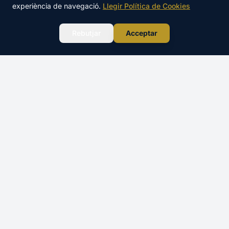
TOTAL
experiència de navegació.
Llegir Política de Cookies
Reservar →
250€
WhatsApp
Rebutjar
Acceptar