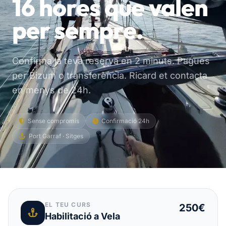
16 hores que valen
per sempre.
Confirma la teva reserva en 2 minuts. Pagues
per Bizum o transferència. Ricard et contacta
en menys de 24h.
Sense compromís
Confirmació 24h
Port Garraf · Sitges
EL TEU CURS
250€
Habilitació a Vela