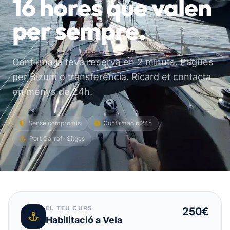
16 hores que valen
per sempre.
Confirma la teva reserva en 2 minuts. Pagues
per Bizum o transferència. Ricard et contacta
en menys de 24h.
Sense compromís
Confirmació 24h
Port Garraf · Sitges
EL TEU CURS
250€
Habilitació a Vela