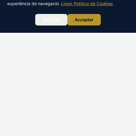
TOTAL
experiència de navegació.
Llegir Política de Cookies
Reservar →
250€
WhatsApp
Rebutjar
Acceptar