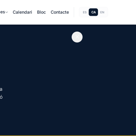
ies
Calendari
Bloc
Contacte
CA
ES
EN
Ja
ió