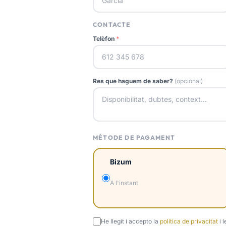
CONTACTE
Telèfon
*
Res que haguem de saber?
(opcional)
MÈTODE DE PAGAMENT
Bizum
A l'instant
He llegit i accepto la
política de privacitat
i 