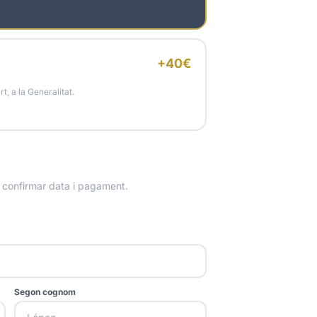
+40€
t, a la Generalitat.
 confirmar data i pagament.
Segon cognom