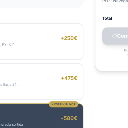
PER · Navegac
Total
Conf
+250€
, PY i CY
Ri
+475€
s fins a 24 m
⭐ ESTALVIA 145€
+580€
na sola sortida