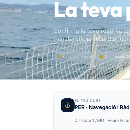
La teva 
Confirma la teva reserva e
transferència. Ricard et c
Sense compromís
Confirmació 2
EL TEU CURS
PER · Navegació i Ràd
Dissabte 1 AGO
·
Veure horar