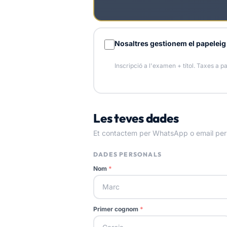
Nosaltres gestionem el papeleig
Inscripció a l'examen + títol. Taxes a par
Les teves dades
Et contactem per WhatsApp o email per
DADES PERSONALS
Nom
*
Primer cognom
*