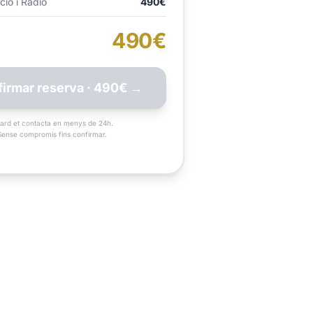
ió i Ràdio
490€
490€
irmar reserva · 490€ →
card et contacta en menys de 24h.
Sense compromís fins confirmar.