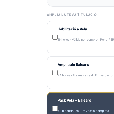
AMPLIA LA TEVA TITULACIÓ
Habilitació a Vela
16 hores · Vàlida per sempre · Per a PER
Ampliació Balears
24 hores · Travessia real · Embarcacion
Pack Vela + Balears
48 h contínues · Travessia completa · U