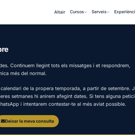
Cursos
Serveis
Experiènc
Altair
bre
ides. Continuem llegint tots els missatges i et respondrem,
mica més del normal.
calendari de la propera temporada, a partir de setembre. 
peres setmanes hi anirem afegint dates. Si tens alguna petic
hatsApp i intentarem contestar-te al més aviat possible.
Deixar la meva consulta