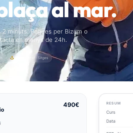
plaça al mar.
n 2 minuts. Pagues per Bizum o
ontacta en menys de 24h.
4h
Port Garraf · Sitges
RESUM
490€
io
Curs
Data
i