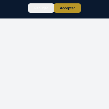
Reservar →
131€
WhatsApp
Rebutjar
Acceptar