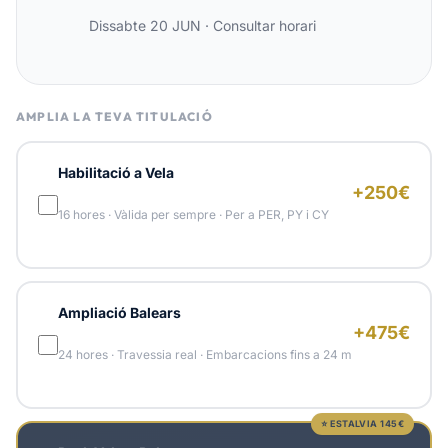
Dissabte 20 JUN
·
Consultar horari
AMPLIA LA TEVA TITULACIÓ
Habilitació a Vela
+250€
16 hores · Vàlida per sempre · Per a PER, PY i CY
Ampliació Balears
+475€
24 hores · Travessia real · Embarcacions fins a 24 m
⭐ ESTALVIA 145€