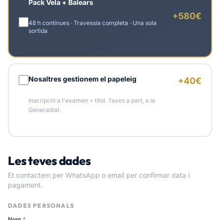
Pack Vela + Balears
+580€
48 h contínues · Travessia completa · Una sola
sortida
Nosaltres gestionem el papeleig
+40€
Inscripció a l'examen + títol. Taxes a part, a la
Generalitat.
Les teves dades
Et contactem per WhatsApp o email per confirmar data i
pagament.
DADES PERSONALS
Nom
*