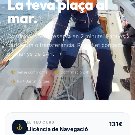
La teva plaça al
mar.
Confirma la teva reserva en 2 minuts. Pagues
per Bizum o transferència. Ricard et contacta
en menys de 24h.
Sense compromís
Confirmació 24h
Port Garraf · Sitges
EL TEU CURS
131€
Llicència de Navegació