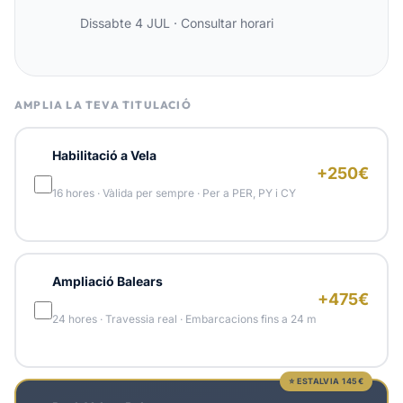
Dissabte 4 JUL
·
Consultar horari
AMPLIA LA TEVA TITULACIÓ
Habilitació a Vela
+250€
16 hores · Vàlida per sempre · Per a PER, PY i CY
Ampliació Balears
+475€
24 hores · Travessia real · Embarcacions fins a 24 m
⭐ ESTALVIA 145€