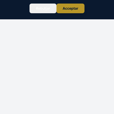
Reservar →
131€
WhatsApp
Rebutjar
Acceptar