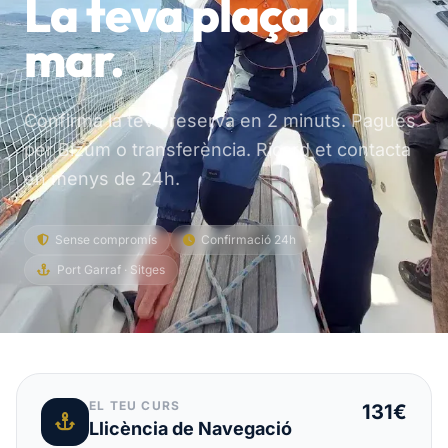
La teva plaça al
mar.
Confirma la teva reserva en 2 minuts. Pagues
per Bizum o transferència. Ricard et contacta
en menys de 24h.
Sense compromís
Confirmació 24h
Port Garraf · Sitges
EL TEU CURS
131€
Llicència de Navegació