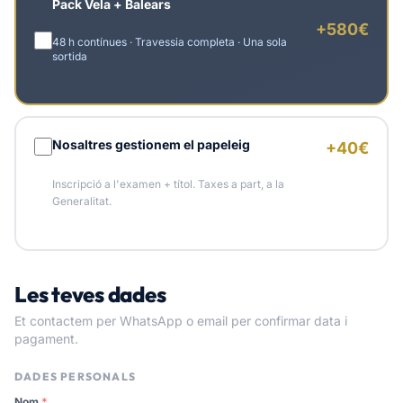
Pack Vela + Balears
+580€
48 h contínues · Travessia completa · Una sola
sortida
Nosaltres gestionem el papeleig
+40€
Inscripció a l'examen + títol. Taxes a part, a la
Generalitat.
Les teves dades
Et contactem per WhatsApp o email per confirmar data i
pagament.
DADES PERSONALS
Nom
*