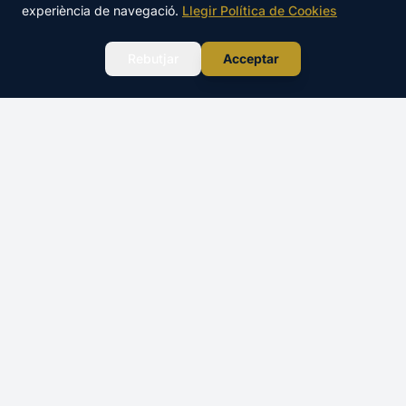
TOTAL
experiència de navegació.
Llegir Política de Cookies
Reservar →
475€
WhatsApp
Rebutjar
Acceptar