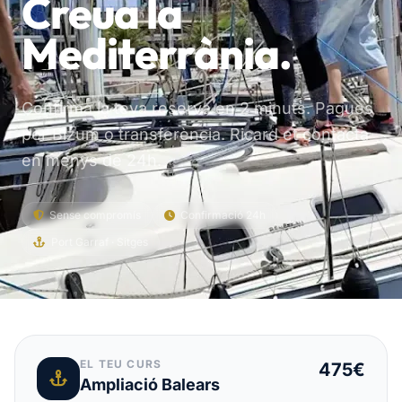
Creua la
Mediterrània.
Confirma la teva reserva en 2 minuts. Pagues
per Bizum o transferència. Ricard et contacta
en menys de 24h.
Sense compromís
Confirmació 24h
Port Garraf · Sitges
EL TEU CURS
475€
Ampliació Balears